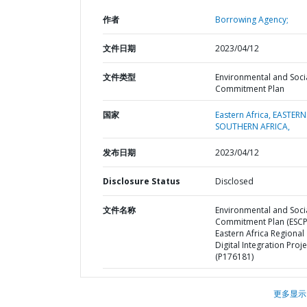
作者
Borrowing Agency;
文件日期
2023/04/12
文件类型
Environmental and Soci
Commitment Plan
国家
Eastern Africa,
EASTERN
SOUTHERN AFRICA,
发布日期
2023/04/12
Disclosure Status
Disclosed
文件名称
Environmental and Soci
Commitment Plan (ESCP
Eastern Africa Regional
Digital Integration Proje
(P176181)
更多显示