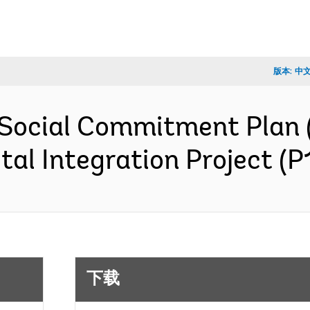
版本:
中
Social Commitment Plan 
ital Integration Project 
下载