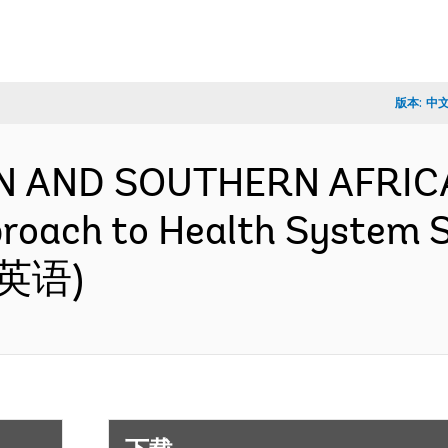
版本:
中
N AND SOUTHERN AFRICA
oach to Health System S
 (英语)