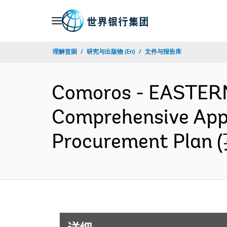
Skip
to
Main
理解贫困
研究与出版物 (En)
文件与报告库
Navigation
Comoros - EASTER
Comprehensive Appr
Procurement Plan