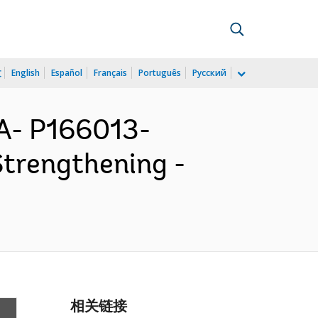
文
English
Español
Français
Português
Русский
- P166013-
trengthening -
相关链接