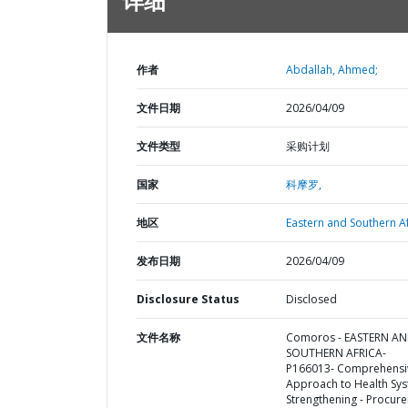
详细
作者
Abdallah, Ahmed;
文件日期
2026/04/09
文件类型
采购计划
国家
科摩罗,
地区
Eastern and Southern Af
发布日期
2026/04/09
Disclosure Status
Disclosed
文件名称
Comoros - EASTERN A
SOUTHERN AFRICA-
P166013- Comprehensi
Approach to Health Sy
Strengthening - Procur