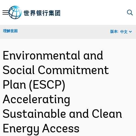
Skip
to
Main
理解贫困
版本:
中文
Navigation
Environmental and
Social Commitment
Plan (ESCP)
Accelerating
Sustainable and Clean
Energy Access