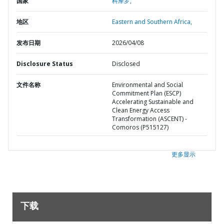
国家
科摩罗,
地区
Eastern and Southern Africa,
发布日期
2026/04/08
Disclosure Status
Disclosed
文件名称
Environmental and Social
Commitment Plan (ESCP)
Accelerating Sustainable and
Clean Energy Access
Transformation (ASCENT) -
Comoros (P515127)
更多显示
下载