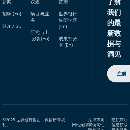
了解
新闻
议题
数据
我们
招聘 (En)
项目与业
世界银行
务
集团学院
的最
联系方式
(En)
新数
研究与出
版物 (En)
成果打分
据与
卡 (En)
洞见
注册
©2025 世界银行集团。保留所有权
法律声明
隐私声明
利。
网站无障碍访问性
信息获取
防诈警示
投诉举报