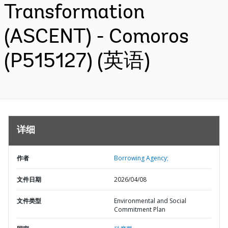
Transformation
(ASCENT) - Comoros
(P515127) (英语)
详细
作者
Borrowing Agency;
文件日期
2026/04/08
文件类型
Environmental and Social
Commitment Plan