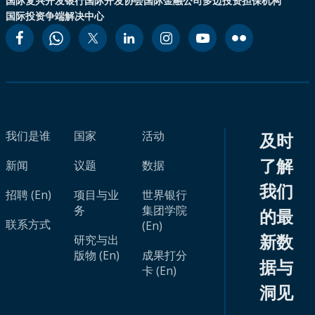
国际复兴开发银行
国际开发协会
国际金融公司
多边投资担保机构
国际投资争端解决中心
我们是谁
国家
活动
及时
了解
新闻
议题
数据
我们
招聘 (En)
项目与业
世界银行
务
集团学院
的最
联系方式
(En)
新数
研究与出
版物 (En)
成果打分
据与
卡 (En)
洞见