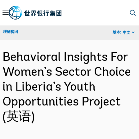
Skip
to
Main
理解贫困
版本:
中文
Navigation
Behavioral Insights For
Women’s Sector Choice
in Liberia’s Youth
Opportunities Project
(英语)