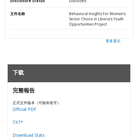
Disclosure Status
Disclosed
文件名称
Behavioral Insights For Women’s
Sector Choice in Liberia’s Youth
Opportunities Project
更多显示
下载
完整報告
正式文件版本（可能有签字）
Official PDF
TXT*
Download Stats