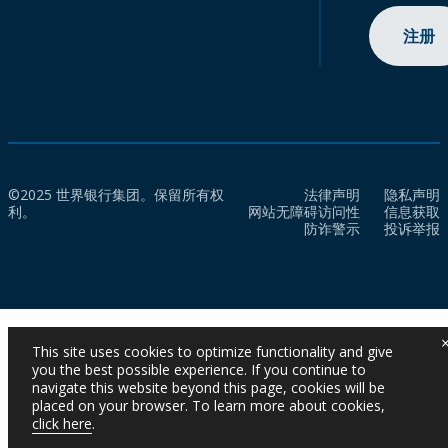
注册
©2025 世界银行集团。保留所有权
法律声明
隐私声明
利。
网站无障碍访问性
信息获取
防诈警示
投诉举报
This site uses cookies to optimize functionality and give
you the best possible experience. If you continue to
navigate this website beyond this page, cookies will be
placed on your browser. To learn more about cookies,
click here
.