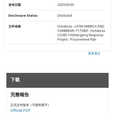
发布日期
2023/03/30
Disclosure Status
Disclosed
文件名称
Honduras - LATIN AMERICA AND
CARIBBEAN- P173861- Honduras
COVID-19 Emergency Response
Project - Procurement Plan
更多显示
下载
完整報告
正式文件版本（可能有签字）
Official PDF