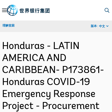
Skip
to
Main
理解贫困
版本:
中文
Navigation
Honduras - LATIN
AMERICA AND
CARIBBEAN- P173861-
Honduras COVID-19
Emergency Response
Project - Procurement