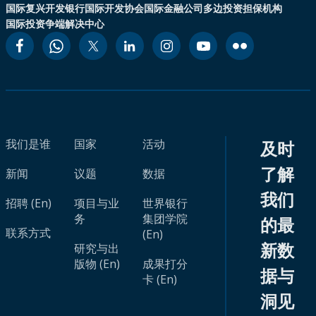
国际复兴开发银行
国际开发协会
国际金融公司
多边投资担保机构
国际投资争端解决中心
我们是谁
国家
活动
及时
了解
新闻
议题
数据
我们
招聘 (En)
项目与业
世界银行
务
集团学院
的最
联系方式
(En)
新数
研究与出
版物 (En)
成果打分
据与
卡 (En)
洞见