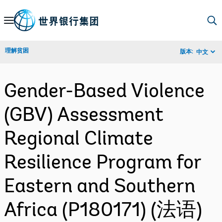
Skip
to
Main
理解贫困
版本:
中文
Navigation
Gender-Based Violence
(GBV) Assessment
Regional Climate
Resilience Program for
Eastern and Southern
Africa (P180171) (法语)