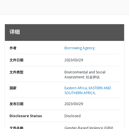
详细
作者
Borrowing Agency;
文件日期
2023/03/29
文件类型
Environmental and Social
Assessment; 社会评估
国家
Eastern Africa,
EASTERN AND
SOUTHERN AFRICA,
发布日期
2023/03/29
Disclosure Status
Disclosed
文件名称
Gender-Based Violence (GBV)