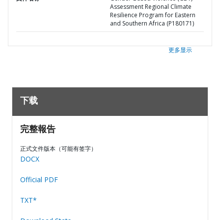
Assessment Regional Climate
Resilience Program for Eastern
and Southern Africa (P180171)
更多显示
下载
完整報告
正式文件版本（可能有签字）
DOCX
Official PDF
TXT*