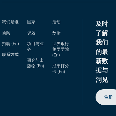
我们是谁
国家
活动
及时
了解
新闻
议题
数据
我们
招聘 (En)
项目与业
世界银行
务
集团学院
的最
联系方式
(En)
新数
研究与出
版物 (En)
成果打分
据与
卡 (En)
洞见
注册