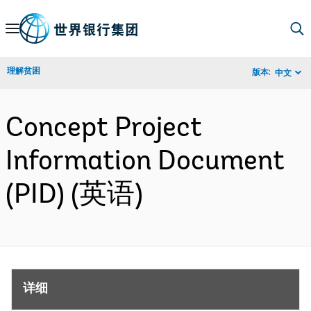
Skip
to
Main
理解贫困
版本:
中文
Navigation
Concept Project
Information Document
(PID) (英语)
详细