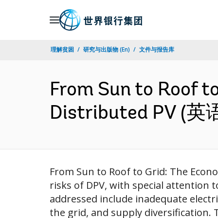
Skip
to
Main
理解贫困
研究与出版物 (En)
文件与报告库
Navigation
From Sun to Roof to
Distributed PV (英
From Sun to Roof to Grid: The Econom
risks of DPV, with special attention 
addressed include inadequate electri
the grid, and supply diversification.