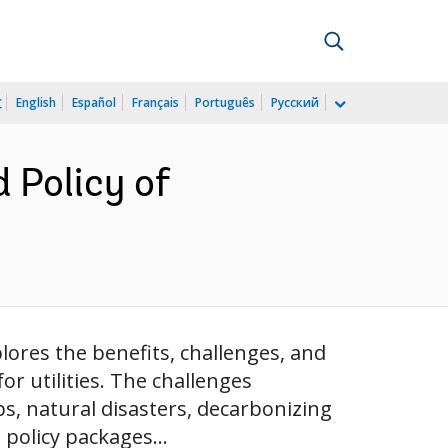
文
English
Español
Français
Português
Русский
 Policy of
lores the benefits, challenges, and
or utilities. The challenges
s, natural disasters, decarbonizing
 policy packages...