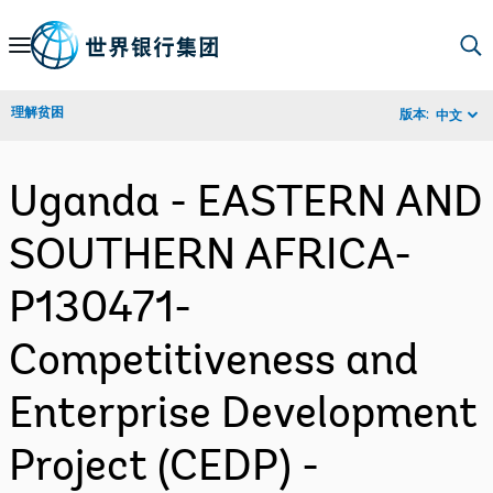
Skip
to
Main
理解贫困
版本:
中文
Navigation
Uganda - EASTERN AND
SOUTHERN AFRICA-
P130471-
Competitiveness and
Enterprise Development
Project (CEDP) -