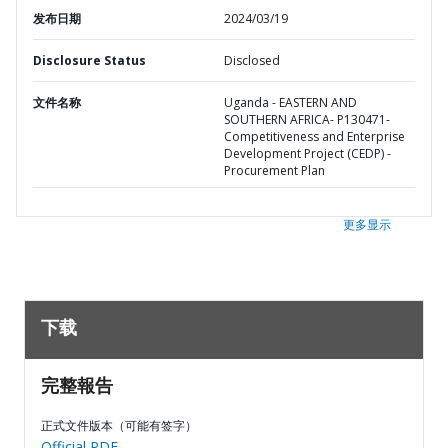
发布日期
2024/03/19
Disclosure Status
Disclosed
文件名称
Uganda - EASTERN AND
SOUTHERN AFRICA- P130471-
Competitiveness and Enterprise
Development Project (CEDP) -
Procurement Plan
更多显示
下载
完整報告
正式文件版本（可能有签字）
Official PDF