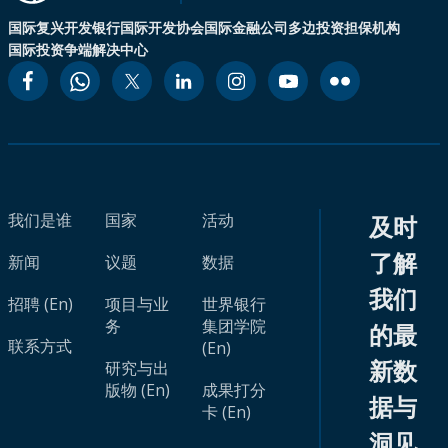
国际复兴开发银行
国际开发协会
国际金融公司
多边投资担保机构
国际投资争端解决中心
我们是谁
国家
活动
及时
了解
新闻
议题
数据
我们
招聘 (En)
项目与业
世界银行
务
集团学院
的最
联系方式
(En)
新数
研究与出
版物 (En)
成果打分
据与
卡 (En)
洞见