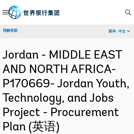
Skip
to
Main
理解贫困
版本:
中文
Navigation
Jordan - MIDDLE EAST
AND NORTH AFRICA-
P170669- Jordan Youth,
Technology, and Jobs
Project - Procurement
Plan (英语)