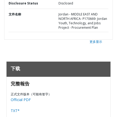
Disclosure Status
Disclosed
文件名称
Jordan - MIDDLE EAST AND
NORTH AFRICA- P170669- Jordan
Youth, Technology, and Jobs
Project - Procurement Plan
更多显示
下载
完整報告
正式文件版本（可能有签字）
Official PDF
TXT*