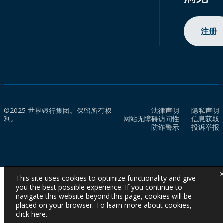
注册
©2025 世界银行集团。保留所有权
法律声明
隐私声明
利。
网站无障碍访问性
信息获取
防诈警示
投诉举报
This site uses cookies to optimize functionality and give
you the best possible experience. If you continue to
navigate this website beyond this page, cookies will be
placed on your browser. To learn more about cookies,
click here
.