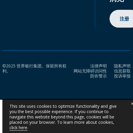
注册
©2025 世界银行集团。保留所有权
法律声明
隐私声明
利。
网站无障碍访问性
信息获取
防诈警示
投诉举报
This site uses cookies to optimize functionality and give
you the best possible experience. If you continue to
navigate this website beyond this page, cookies will be
placed on your browser. To learn more about cookies,
click here
.