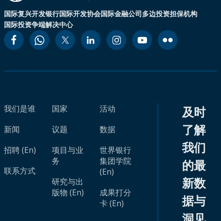
国际复兴开发银行
国际开发协会
国际金融公司
多边投资担保机构
国际投资争端解决中心
我们是谁
国家
活动
及时
了解
新闻
议题
数据
我们
招聘 (En)
项目与业
世界银行
务
集团学院
的最
联系方式
(En)
新数
研究与出
版物 (En)
成果打分
据与
卡 (En)
洞见