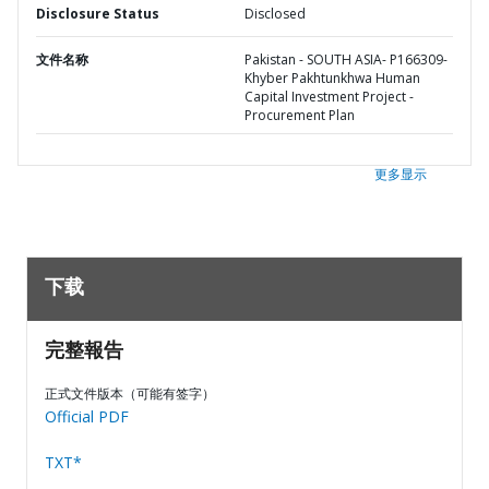
Disclosure Status
Disclosed
文件名称
Pakistan - SOUTH ASIA- P166309-
Khyber Pakhtunkhwa Human
Capital Investment Project -
Procurement Plan
更多显示
下载
完整報告
正式文件版本（可能有签字）
Official PDF
TXT*