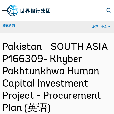
Skip
to
Main
理解贫困
版本:
中文
Navigation
Pakistan - SOUTH ASIA-
P166309- Khyber
Pakhtunkhwa Human
Capital Investment
Project - Procurement
Plan (英语)