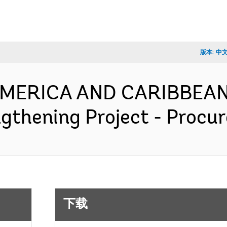
版本:
中
 AMERICA AND CARIBBEAN
gthening Project - Proc
下载