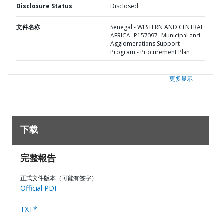
Disclosure Status
Disclosed
文件名称
Senegal - WESTERN AND CENTRAL
AFRICA- P157097- Municipal and
Agglomerations Support
Program - Procurement Plan
更多显示
下载
完整報告
正式文件版本（可能有签字）
Official PDF
TXT*