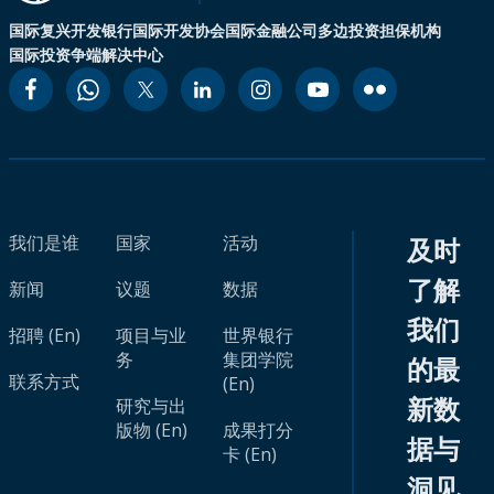
国际复兴开发银行
国际开发协会
国际金融公司
多边投资担保机构
国际投资争端解决中心
我们是谁
国家
活动
及时
了解
新闻
议题
数据
我们
招聘 (En)
项目与业
世界银行
务
集团学院
的最
联系方式
(En)
新数
研究与出
版物 (En)
成果打分
据与
卡 (En)
洞见