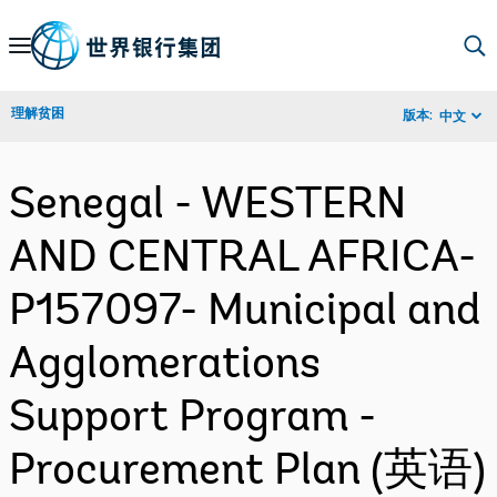
Skip
to
Main
理解贫困
版本:
中文
Navigation
Senegal - WESTERN
AND CENTRAL AFRICA-
P157097- Municipal and
Agglomerations
Support Program -
Procurement Plan (英语)