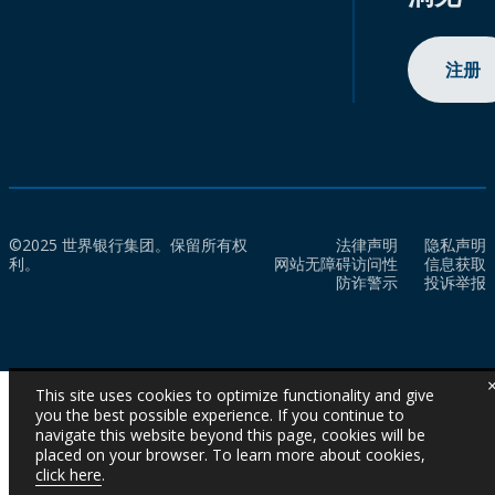
注册
©2025 世界银行集团。保留所有权
法律声明
隐私声明
利。
网站无障碍访问性
信息获取
防诈警示
投诉举报
This site uses cookies to optimize functionality and give
you the best possible experience. If you continue to
navigate this website beyond this page, cookies will be
placed on your browser. To learn more about cookies,
click here
.