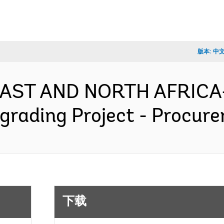
版本:
中
 EAST AND NORTH AFRICA-
grading Project - Procu
下载