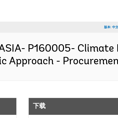
版本:
中
ASIA- P160005- Climate R
c Approach - Procureme
下载