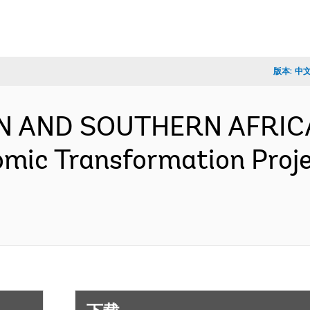
版本:
中
RN AND SOUTHERN AFRICA
omic Transformation Proj