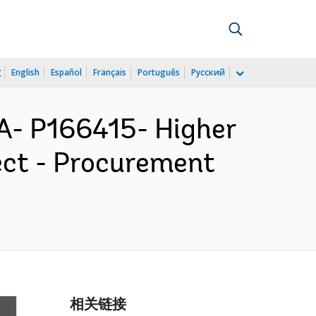
文
English
Español
Français
Português
Русский
- P166415- Higher
ect - Procurement
相关链接