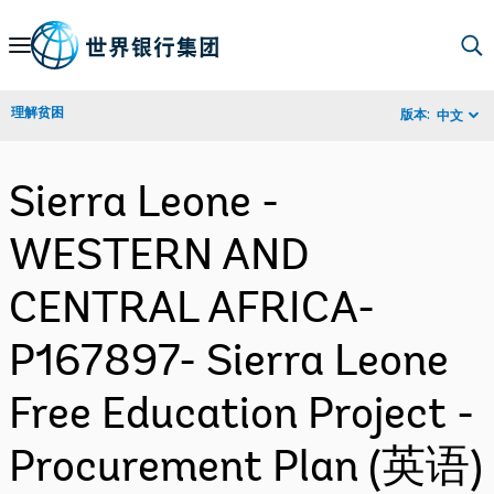
Skip
to
Main
理解贫困
版本:
中文
Navigation
Sierra Leone -
WESTERN AND
CENTRAL AFRICA-
P167897- Sierra Leone
Free Education Project -
Procurement Plan (英语)