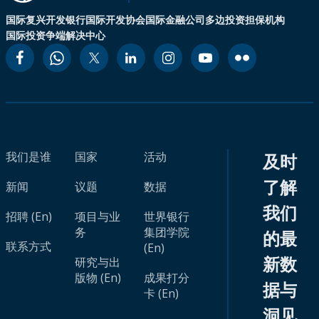
国际复兴开发银行
国际开发协会
国际金融公司
多边投资担保机构
国际投资争端解决中心
我们是谁
国家
活动
及时
了解
新闻
议题
数据
我们
招聘 (En)
项目与业
世界银行
务
集团学院
的最
联系方式
(En)
新数
研究与出
版物 (En)
成果打分
据与
卡 (En)
洞见