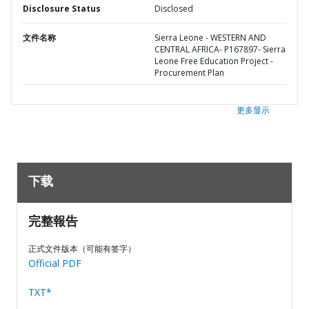
Disclosure Status
Disclosed
文件名称
Sierra Leone - WESTERN AND
CENTRAL AFRICA- P167897- Sierra
Leone Free Education Project -
Procurement Plan
更多显示
下载
完整報告
正式文件版本（可能有签字）
Official PDF
TXT*