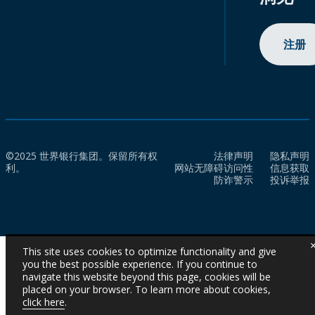
注册
©2025 世界银行集团。保留所有权
法律声明
隐私声明
利。
网站无障碍访问性
信息获取
防诈警示
投诉举报
This site uses cookies to optimize functionality and give
you the best possible experience. If you continue to
navigate this website beyond this page, cookies will be
placed on your browser. To learn more about cookies,
click here
.