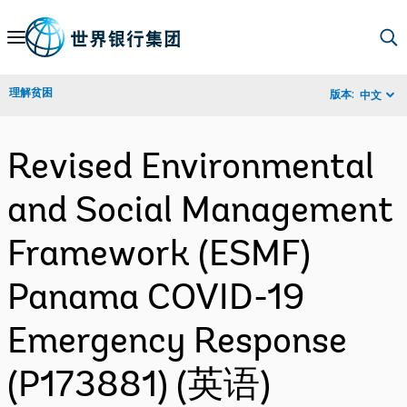
Skip
to
Main
理解贫困
版本:
中文
Navigation
Revised Environmental
and Social Management
Framework (ESMF)
Panama COVID-19
Emergency Response
(P173881) (英语)