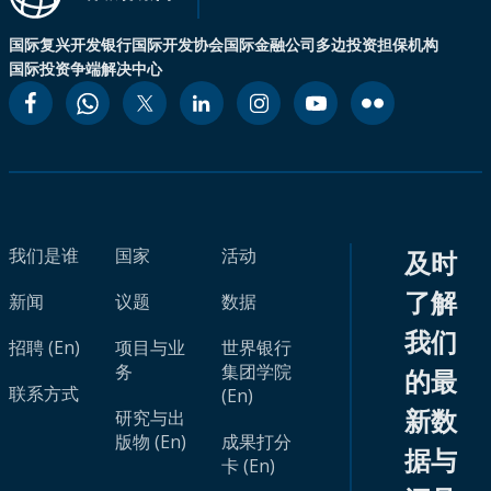
国际复兴开发银行
国际开发协会
国际金融公司
多边投资担保机构
国际投资争端解决中心
我们是谁
国家
活动
及时
了解
新闻
议题
数据
我们
招聘 (En)
项目与业
世界银行
务
集团学院
的最
联系方式
(En)
新数
研究与出
版物 (En)
成果打分
据与
卡 (En)