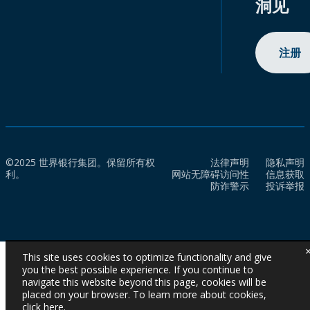
洞见
注册
©2025 世界银行集团。保留所有权
法律声明
隐私声明
利。
网站无障碍访问性
信息获取
防诈警示
投诉举报
This site uses cookies to optimize functionality and give
you the best possible experience. If you continue to
navigate this website beyond this page, cookies will be
placed on your browser. To learn more about cookies,
click here
.