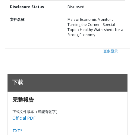
Disclosure Status
Disclosed
文件名称
Malawi Economic Monitor :
Turning the Corner - Special
Topic : Healthy Watersheds for a
Strong Economy
更多显示
下载
完整報告
正式文件版本（可能有签字）
Official PDF
TXT*