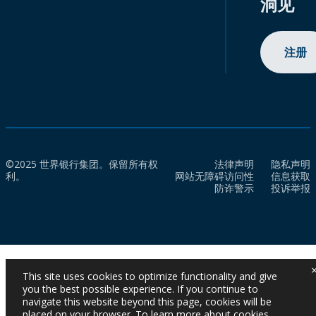
洞见
注册
©2025 世界银行集团。保留所有权
法律声明
隐私声明
利。
网站无障碍访问性
信息获取
防诈警示
投诉举报
This site uses cookies to optimize functionality and give
you the best possible experience. If you continue to
navigate this website beyond this page, cookies will be
placed on your browser. To learn more about cookies,