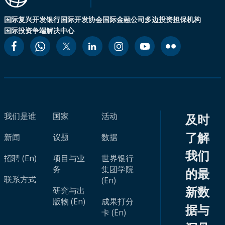
国际复兴开发银行
国际开发协会
国际金融公司
多边投资担保机构
国际投资争端解决中心
我们是谁
国家
活动
及时
了解
新闻
议题
数据
我们
招聘 (En)
项目与业
世界银行
务
集团学院
的最
联系方式
(En)
新数
研究与出
版物 (En)
成果打分
据与
卡 (En)