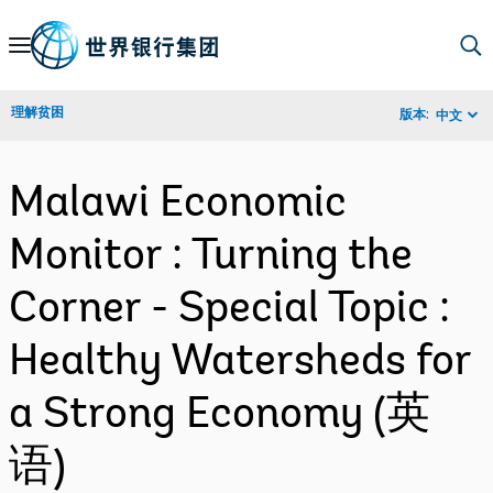
Skip
to
Main
理解贫困
版本:
中文
Navigation
Malawi Economic
Monitor : Turning the
Corner - Special Topic :
Healthy Watersheds for
a Strong Economy (英
语)