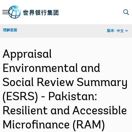
Skip
to
Main
理解贫困
版本:
中文
Navigation
Appraisal
Environmental and
Social Review Summary
(ESRS) - Pakistan:
Resilient and Accessible
Microfinance (RAM)