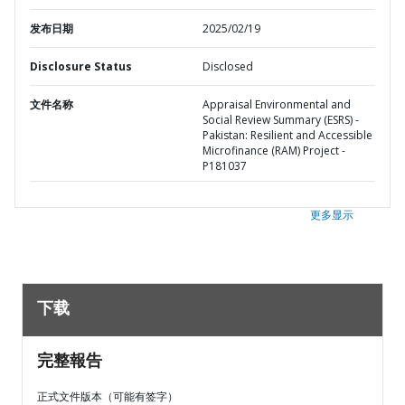
发布日期
2025/02/19
Disclosure Status
Disclosed
文件名称
Appraisal Environmental and
Social Review Summary (ESRS) -
Pakistan: Resilient and Accessible
Microfinance (RAM) Project -
P181037
更多显示
下载
完整報告
正式文件版本（可能有签字）