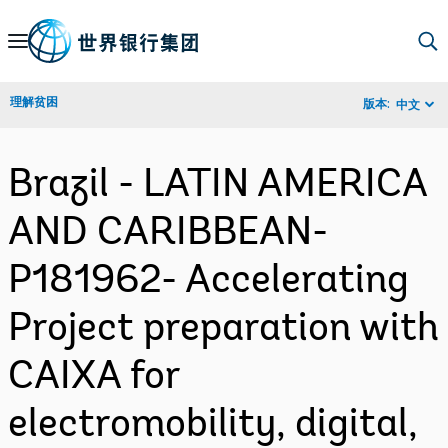
Skip
to
Main
理解贫困
版本:
中文
Navigation
Brazil - LATIN AMERICA
AND CARIBBEAN-
P181962- Accelerating
Project preparation with
CAIXA for
electromobility, digital,