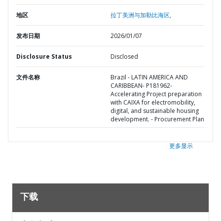
地区
拉丁美洲与加勒比海区,
发布日期
2026/01/07
Disclosure Status
Disclosed
文件名称
Brazil - LATIN AMERICA AND
CARIBBEAN- P181962-
Accelerating Project preparation
with CAIXA for electromobility,
digital, and sustainable housing
development. - Procurement Plan
更多显示
下载