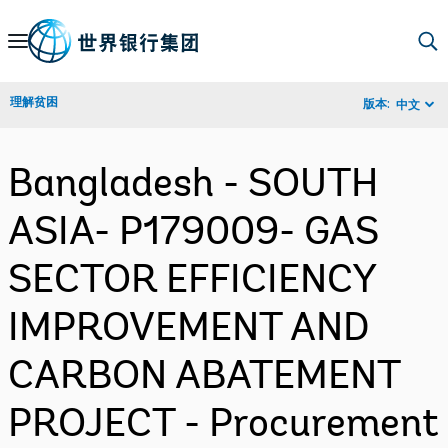
Skip
to
Main
理解贫困
版本:
中文
Navigation
Bangladesh - SOUTH
ASIA- P179009- GAS
SECTOR EFFICIENCY
IMPROVEMENT AND
CARBON ABATEMENT
PROJECT - Procurement