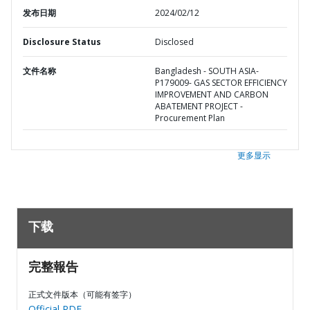
发布日期
2024/02/12
Disclosure Status
Disclosed
文件名称
Bangladesh - SOUTH ASIA-
P179009- GAS SECTOR EFFICIENCY
IMPROVEMENT AND CARBON
ABATEMENT PROJECT -
Procurement Plan
更多显示
下载
完整報告
正式文件版本（可能有签字）
Official PDF