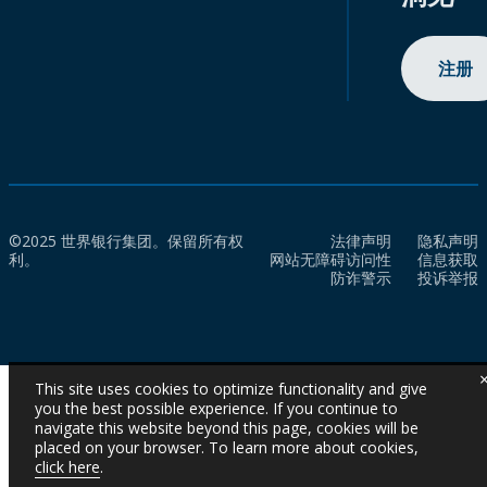
注册
©2025 世界银行集团。保留所有权
法律声明
隐私声明
利。
网站无障碍访问性
信息获取
防诈警示
投诉举报
This site uses cookies to optimize functionality and give
you the best possible experience. If you continue to
navigate this website beyond this page, cookies will be
placed on your browser. To learn more about cookies,
click here
.