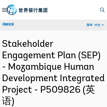
Skip
to
Main
理解贫困
版本:
中文
Navigation
Stakeholder
Engagement Plan (SEP)
- Mozambique Human
Development Integrated
Project - P509826 (英
语)