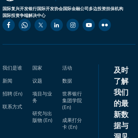
国际复兴开发银行
国际开发协会
国际金融公司
多边投资担保机构
国际投资争端解决中心
我们是谁
国家
活动
及时
了解
新闻
议题
数据
我们
招聘 (En)
项目与业
世界银行
务
集团学院
的最
联系方式
(En)
新数
研究与出
版物 (En)
成果打分
据与
卡 (En)
洞见