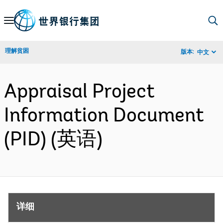
Skip
to
Main
理解贫困
版本:
中文
Navigation
Appraisal Project
Information Document
(PID) (英语)
详细