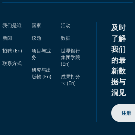
我们是谁
国家
活动
及时
了解
新闻
议题
数据
我们
招聘 (En)
项目与业
世界银行
务
集团学院
的最
联系方式
(En)
新数
研究与出
版物 (En)
成果打分
据与
卡 (En)
洞见
注册