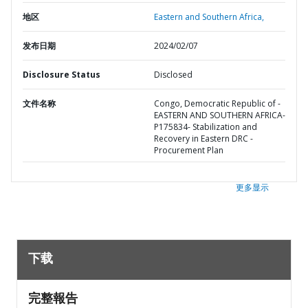
地区
Eastern and Southern Africa,
发布日期
2024/02/07
Disclosure Status
Disclosed
文件名称
Congo, Democratic Republic of -
EASTERN AND SOUTHERN AFRICA-
P175834- Stabilization and
Recovery in Eastern DRC -
Procurement Plan
更多显示
下载
完整報告