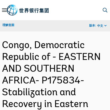
Skip
to
Main
理解贫困
版本:
中文
Navigation
Congo, Democratic
Republic of - EASTERN
AND SOUTHERN
AFRICA- P175834-
Stabilization and
Recovery in Eastern