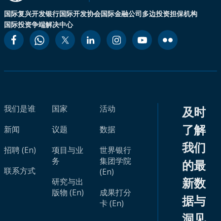
国际复兴开发银行
国际开发协会
国际金融公司
多边投资担保机构
国际投资争端解决中心
我们是谁
国家
活动
及时
了解
新闻
议题
数据
我们
招聘 (En)
项目与业
世界银行
务
集团学院
的最
联系方式
(En)
新数
研究与出
版物 (En)
成果打分
据与
卡 (En)
洞见