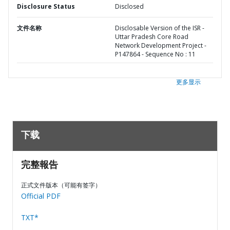
Disclosure Status
Disclosed
文件名称
Disclosable Version of the ISR -
Uttar Pradesh Core Road
Network Development Project -
P147864 - Sequence No : 11
更多显示
下载
完整報告
正式文件版本（可能有签字）
Official PDF
TXT*