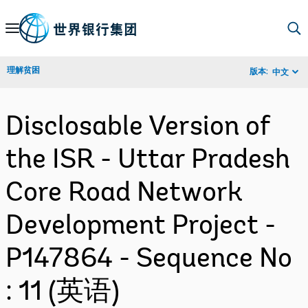
Skip
to
Main
理解贫困
版本:
中文
Navigation
Disclosable Version of
the ISR - Uttar Pradesh
Core Road Network
Development Project -
P147864 - Sequence No
: 11 (英语)