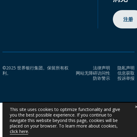
注册
©2025 世界银行集团。保留所有权
法律声明
隐私声明
利。
网站无障碍访问性
信息获取
防诈警示
投诉举报
This site uses cookies to optimize functionality and give
you the best possible experience. If you continue to
navigate this website beyond this page, cookies will be
placed on your browser. To learn more about cookies,
click here
.