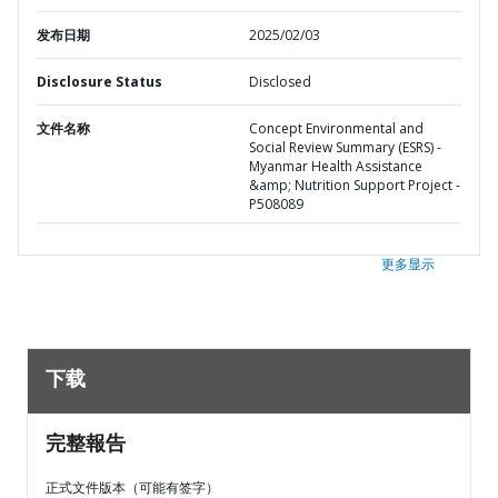
发布日期
2025/02/03
Disclosure Status
Disclosed
文件名称
Concept Environmental and
Social Review Summary (ESRS) -
Myanmar Health Assistance
&amp; Nutrition Support Project -
P508089
更多显示
下载
完整報告
正式文件版本（可能有签字）