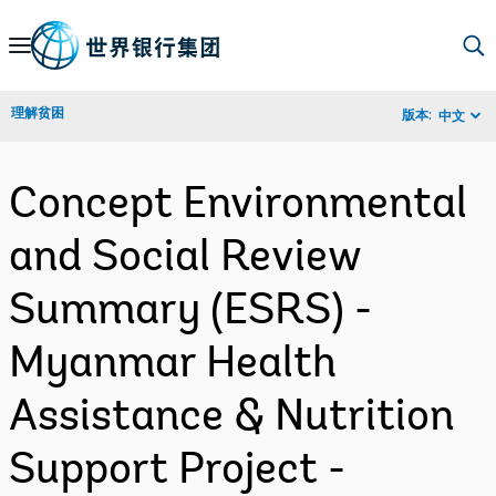
Skip
to
Main
理解贫困
版本:
中文
Navigation
Concept Environmental
and Social Review
Summary (ESRS) -
Myanmar Health
Assistance & Nutrition
Support Project -