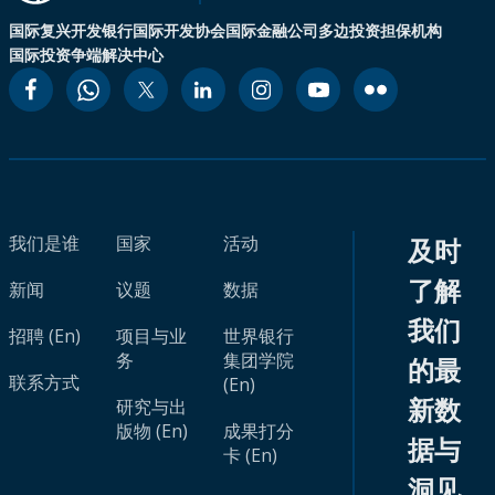
国际复兴开发银行
国际开发协会
国际金融公司
多边投资担保机构
国际投资争端解决中心
我们是谁
国家
活动
及时
了解
新闻
议题
数据
我们
招聘 (En)
项目与业
世界银行
务
集团学院
的最
联系方式
(En)
新数
研究与出
版物 (En)
成果打分
据与
卡 (En)
洞见