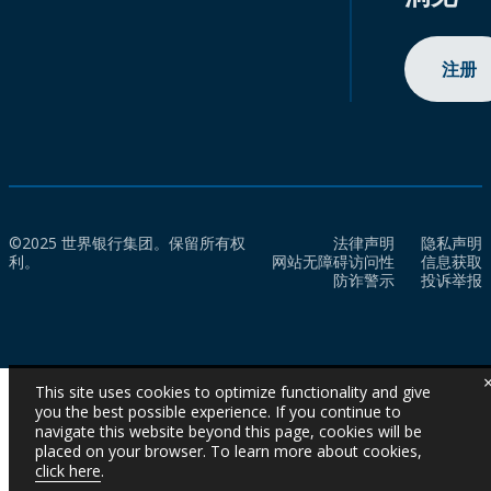
注册
©2025 世界银行集团。保留所有权
法律声明
隐私声明
利。
网站无障碍访问性
信息获取
防诈警示
投诉举报
This site uses cookies to optimize functionality and give
you the best possible experience. If you continue to
navigate this website beyond this page, cookies will be
placed on your browser. To learn more about cookies,
click here
.