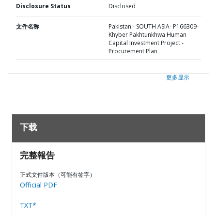
Disclosure Status
Disclosed
文件名称
Pakistan - SOUTH ASIA- P166309-
Khyber Pakhtunkhwa Human
Capital Investment Project -
Procurement Plan
更多显示
下载
完整報告
正式文件版本（可能有签字）
Official PDF
TXT*