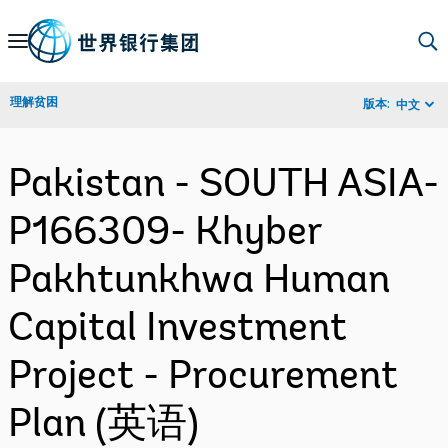
Skip
to
Main
理解贫困
版本:
中文
Navigation
Pakistan - SOUTH ASIA-
P166309- Khyber
Pakhtunkhwa Human
Capital Investment
Project - Procurement
Plan (英语)