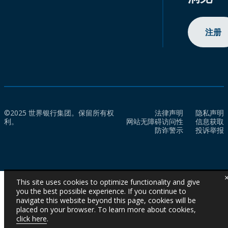
注册
©2025 世界银行集团。保留所有权
法律声明
隐私声明
利。
网站无障碍访问性
信息获取
防诈警示
投诉举报
This site uses cookies to optimize functionality and give
you the best possible experience. If you continue to
navigate this website beyond this page, cookies will be
placed on your browser. To learn more about cookies,
click here
.