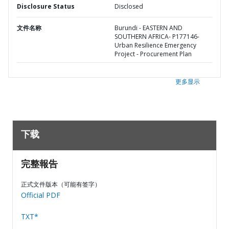
Disclosure Status
Disclosed
文件名称
Burundi - EASTERN AND
SOUTHERN AFRICA- P177146-
Urban Resilience Emergency
Project - Procurement Plan
更多显示
下载
完整報告
正式文件版本（可能有签字）
Official PDF
TXT*