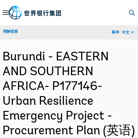
Skip
to
Main
理解贫困
版本:
中文
Navigation
Burundi - EASTERN
AND SOUTHERN
AFRICA- P177146-
Urban Resilience
Emergency Project -
Procurement Plan (英语)