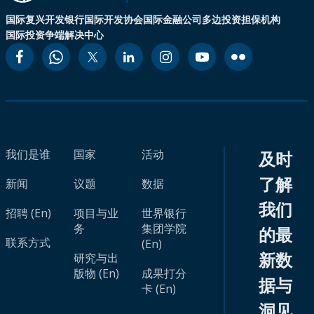
国际复兴开发银行
国际开发协会
国际金融公司
多边投资担保机构
国际投资争端解决中心
我们是谁
国家
活动
及时
了解
新闻
议题
数据
我们
招聘 (En)
项目与业
世界银行
务
集团学院
的最
联系方式
(En)
新数
研究与出
版物 (En)
成果打分
据与
卡 (En)
洞见