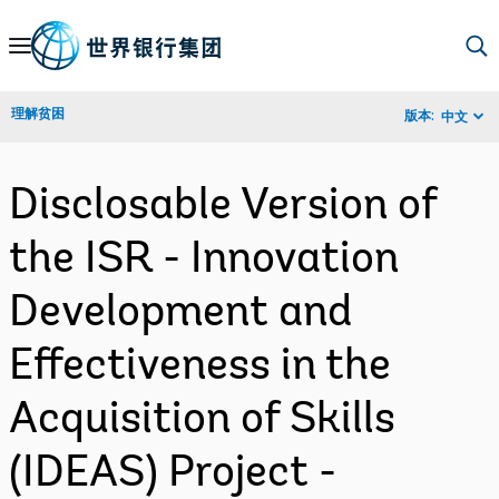
Skip
to
Main
理解贫困
版本:
中文
Navigation
Disclosable Version of
the ISR - Innovation
Development and
Effectiveness in the
Acquisition of Skills
(IDEAS) Project -