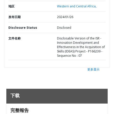
地区
Western and Central Africa,
发布日期
2024/01/26
Disclosure Status
Disclosed
文件名称
Disclosable Version of the ISR -
Innovation Development and
Effectiveness in the Acquisition of
Skills (IDEAS) Project - P166239 -
Sequence No : 07
更多显示
下载
完整報告