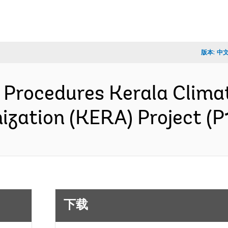
版本:
中
rocedures Kerala Climate
ization (KERA) Project 
下载