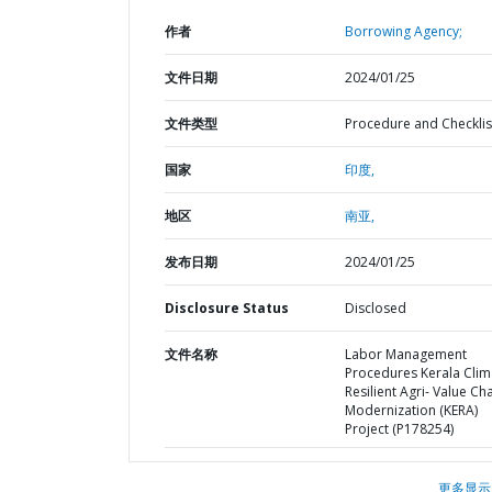
作者
Borrowing Agency;
文件日期
2024/01/25
文件类型
Procedure and Checklis
国家
印度,
地区
南亚,
发布日期
2024/01/25
Disclosure Status
Disclosed
文件名称
Labor Management
Procedures Kerala Clim
Resilient Agri- Value Ch
Modernization (KERA)
Project (P178254)
更多显示