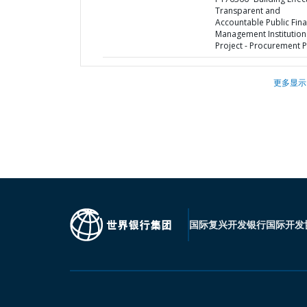
Transparent and
Accountable Public Fina
Management Institution
Project - Procurement P
更多显示
国际复兴开发银行
国际开发