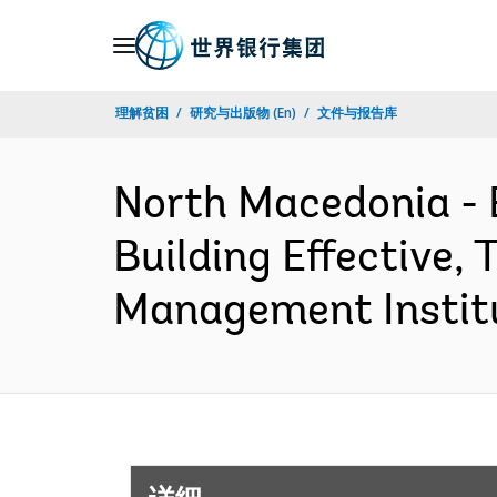
Skip
to
Main
理解贫困
研究与出版物 (En)
文件与报告库
Navigation
North Macedonia 
Building Effective,
Management Institu