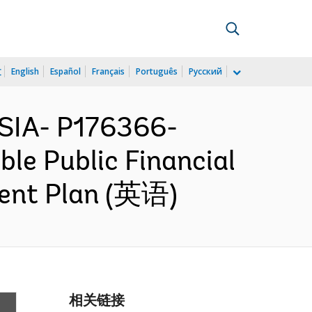
文
English
Español
Français
Português
Русский
SIA- P176366-
ble Public Financial
ment Plan (英语)
相关链接