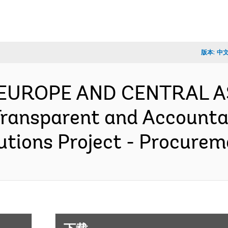
版本:
中
- EUROPE AND CENTRAL A
 Transparent and Accounta
tions Project - Procure