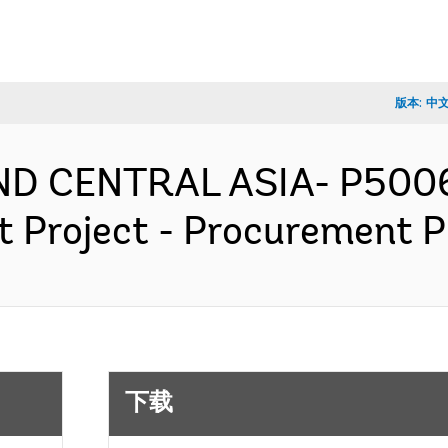
版本:
中
ND CENTRAL ASIA- P5006
 Project - Procurement 
下载