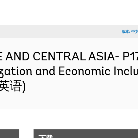
版本:
中
PE AND CENTRAL ASIA- P1
ation and Economic Inclu
 (英语)