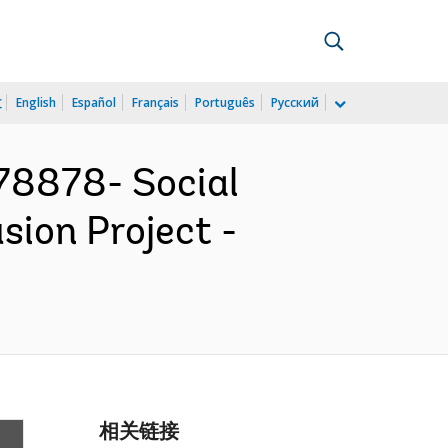
文
English
Español
Français
Português
Русский
78878- Social
sion Project -
相关链接