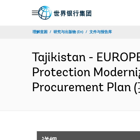
Skip
to
Main
理解贫困
研究与出版物 (En)
文件与报告库
Navigation
Tajikistan - EURO
Protection Moderniz
Procurement Plan