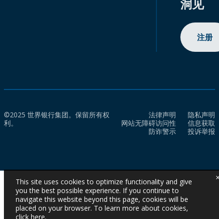
洞见
注册
©2025 世界银行集团。保留所有权
法律声明
隐私声明
利。
网站无障碍访问性
信息获取
防诈警示
投诉举报
This site uses cookies to optimize functionality and give
you the best possible experience. If you continue to
navigate this website beyond this page, cookies will be
placed on your browser. To learn more about cookies,
click here
.