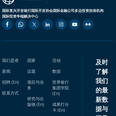
国际复兴开发银行
国际开发协会
国际金融公司
多边投资担保机构
国际投资争端解决中心
我们是谁
国家
活动
及时
了解
新闻
议题
数据
我们
招聘 (En)
项目与业
世界银行
务
集团学院
的最
联系方式
(En)
新数
研究与出
版物 (En)
成果打分
据与
卡 (En)