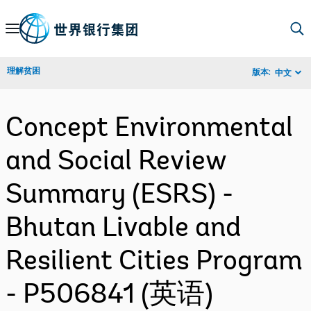
Skip
to
Main
理解贫困
版本:
中文
Navigation
Concept Environmental
and Social Review
Summary (ESRS) -
Bhutan Livable and
Resilient Cities Program
- P506841 (英语)