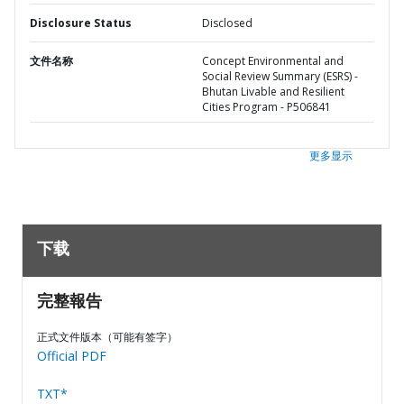
Disclosure Status
Disclosed
文件名称
Concept Environmental and
Social Review Summary (ESRS) -
Bhutan Livable and Resilient
Cities Program - P506841
更多显示
下载
完整報告
正式文件版本（可能有签字）
Official PDF
TXT*