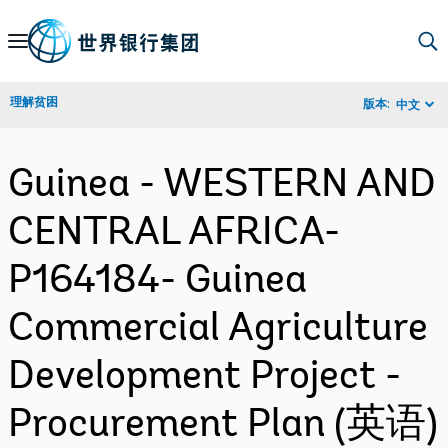
Skip
to
Main
理解贫困
版本:
中文
Navigation
Guinea - WESTERN AND
CENTRAL AFRICA-
P164184- Guinea
Commercial Agriculture
Development Project -
Procurement Plan (英语)