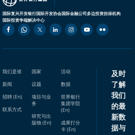
国际复兴开发银行
国际开发协会
国际金融公司
多边投资担保机构
国际投资争端解决中心
我们是谁
国家
活动
及时
了解
新闻
议题
数据
我们
招聘 (En)
项目与业
世界银行
务
集团学院
的最
联系方式
(En)
新数
研究与出
版物 (En)
成果打分
据与
卡 (En)