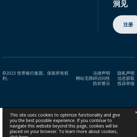
洞见
注册
©2025 世界银行集团。保留所有权
法律声明
隐私声明
利。
网站无障碍访问性
信息获取
防诈警示
投诉举报
This site uses cookies to optimize functionality and give
you the best possible experience. If you continue to
navigate this website beyond this page, cookies will be
placed on your browser. To learn more about cookies,
click here
.