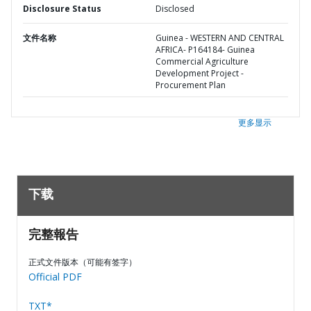
Disclosure Status
Disclosed
文件名称
Guinea - WESTERN AND CENTRAL
AFRICA- P164184- Guinea
Commercial Agriculture
Development Project -
Procurement Plan
更多显示
下载
完整報告
正式文件版本（可能有签字）
Official PDF
TXT*