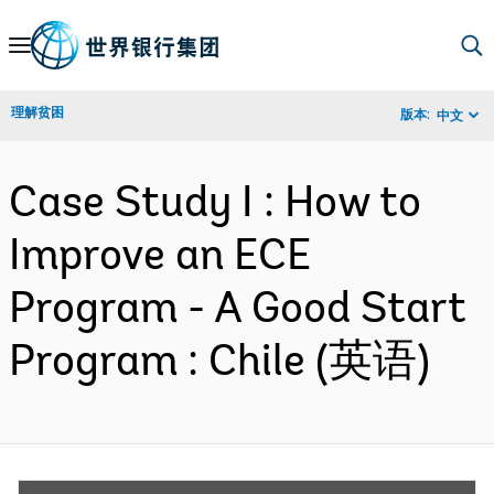
Skip
to
Main
理解贫困
版本:
中文
Navigation
Case Study I : How to
Improve an ECE
Program - A Good Start
Program : Chile (英语)