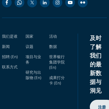
我们是谁
国家
活动
及时
了解
新闻
议题
数据
我们
招聘 (En)
项目与业
世界银行
务
集团学院
的最
联系方式
(En)
新数
研究与出
版物 (En)
成果打分
据与
卡 (En)
洞见
注册