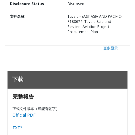
Disclosure Status
Disclosed
文件名称
Tuvalu - EAST ASIA AND PACIFIC-
P180674- Tuvalu Safe and
Resilient Aviation Project -
Procurement Plan
更多显示
下载
完整報告
正式文件版本（可能有签字）
Official PDF
TXT*