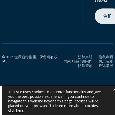
注册
©2025 世界银行集团。保留所有权
法律声明
隐私声明
利。
网站无障碍访问性
信息获取
防诈警示
投诉举报
This site uses cookies to optimize functionality and give
you the best possible experience. If you continue to
navigate this website beyond this page, cookies will be
placed on your browser. To learn more about cookies,
click here
.