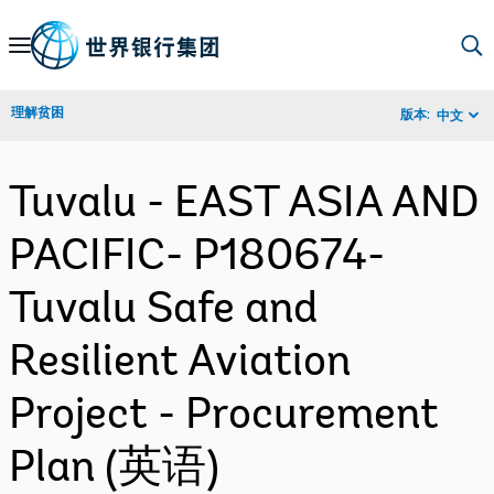
Skip
to
Main
理解贫困
版本:
中文
Navigation
Tuvalu - EAST ASIA AND
PACIFIC- P180674-
Tuvalu Safe and
Resilient Aviation
Project - Procurement
Plan (英语)