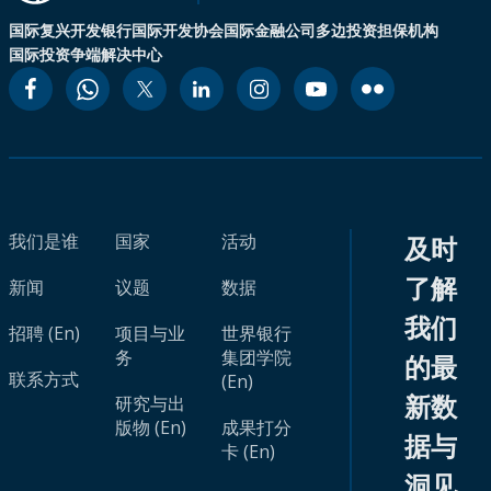
国际复兴开发银行
国际开发协会
国际金融公司
多边投资担保机构
国际投资争端解决中心
我们是谁
国家
活动
及时
了解
新闻
议题
数据
我们
招聘 (En)
项目与业
世界银行
务
集团学院
的最
联系方式
(En)
新数
研究与出
版物 (En)
成果打分
据与
卡 (En)
洞见