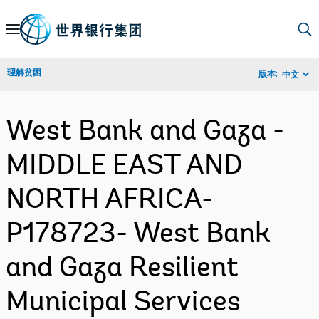
Skip
to
Main
理解贫困
版本:
中文
Navigation
West Bank and Gaza -
MIDDLE EAST AND
NORTH AFRICA-
P178723- West Bank
and Gaza Resilient
Municipal Services